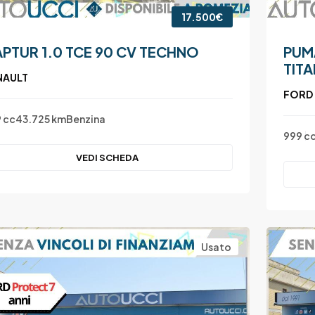
17.500€
PTUR 1.0 TCE 90 CV TECHNO
PUM
TIT
NAULT
FORD
 cc
43.725 km
Benzina
999 c
VEDI SCHEDA
Usato