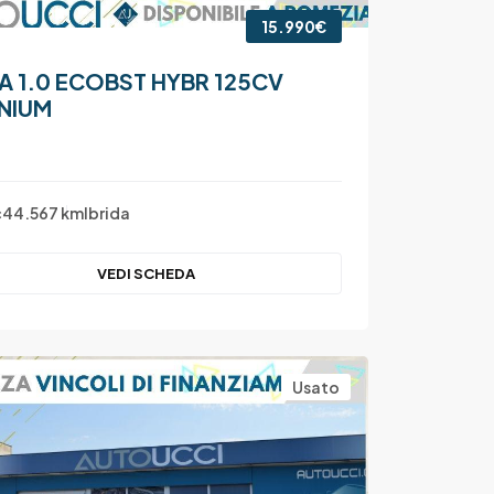
15.990€
A 1.0 ECOBST HYBR 125CV
ANIUM
c
44.567 km
Ibrida
VEDI SCHEDA
Usato