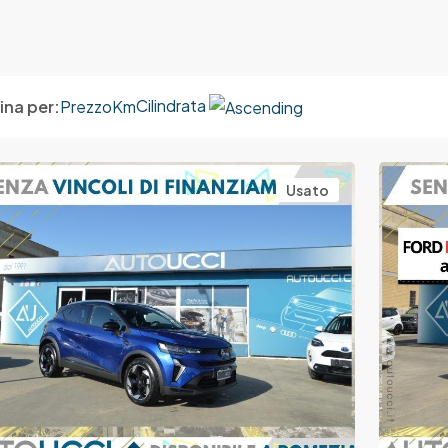
Cilindrata
ina per:
Prezzo
Km
Usato