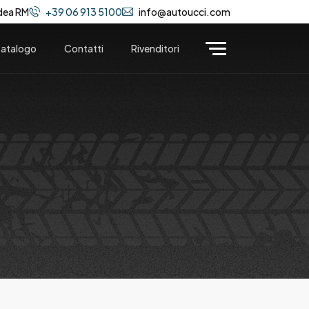
dea RM
+39 06 913 5100
info@autoucci.com
atalogo
Contatti
Rivenditori