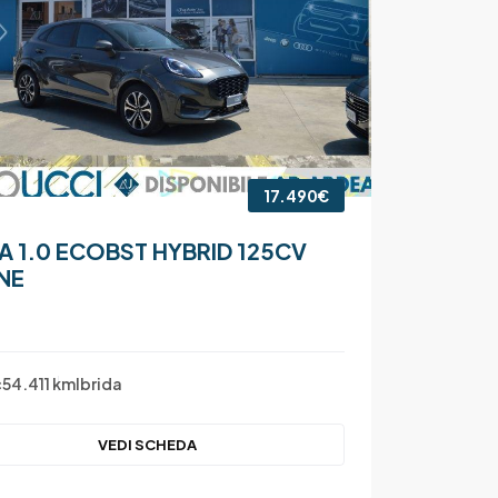
17.490€
A 1.0 ECOBST HYBRID 125CV
NE
c
54.411 km
Ibrida
VEDI SCHEDA