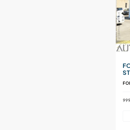
FO
ST
FO
999