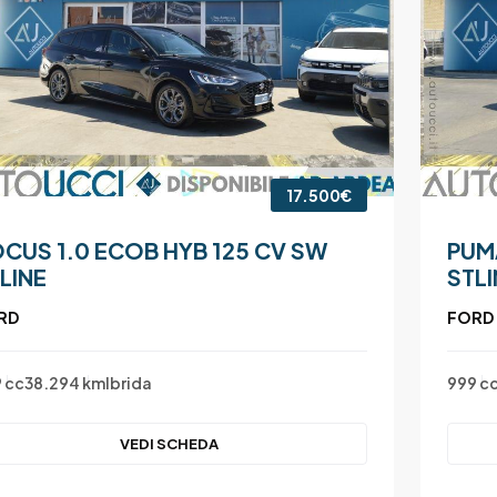
17.500€
CUS 1.0 ECOB HYB 125 CV SW
PUM
LINE
STLI
RD
FORD
 cc
38.294 km
Ibrida
999 c
VEDI SCHEDA