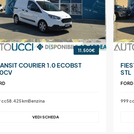
11.500€
ANSIT COURIER 1.0 ECOBST
FIES
00CV
STL
RD
FORD
 cc
58.425 km
Benzina
999 c
VEDI SCHEDA