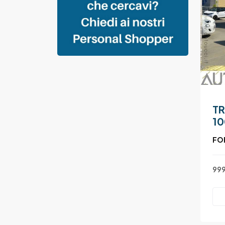
TR
1
FO
999