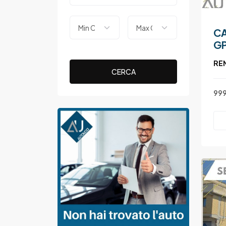
CA
G
RE
999