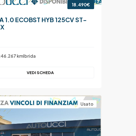
18.490€
A 1.0 ECOBST HYB 125CV ST-
 X
c
46.267 km
Ibrida
VEDI SCHEDA
Usato