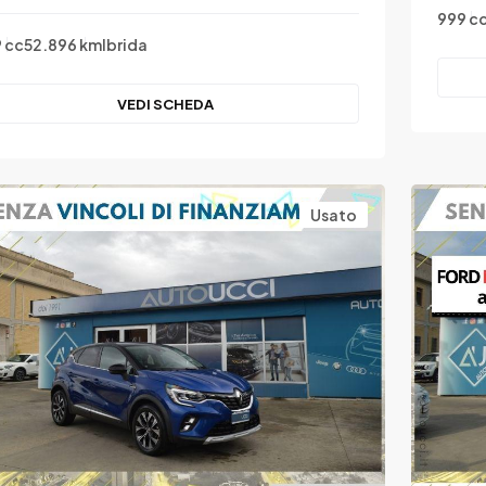
999 c
 cc
52.896 km
Ibrida
VEDI SCHEDA
Usato