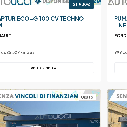
21.900€
PTUR ECO-G 100 CV TECHNO
PUM
PL
LINE
NAULT
FORD
 cc
25.327 km
Gas
999 c
VEDI SCHEDA
Usato