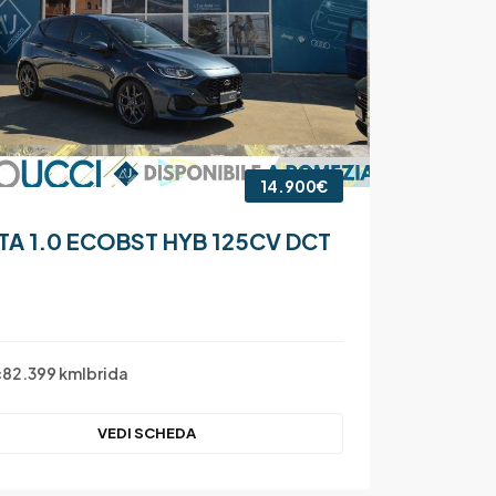
14.900€
TA 1.0 ECOBST HYB 125CV DCT
c
82.399 km
Ibrida
VEDI SCHEDA