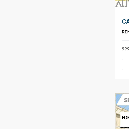
CA
RE
999