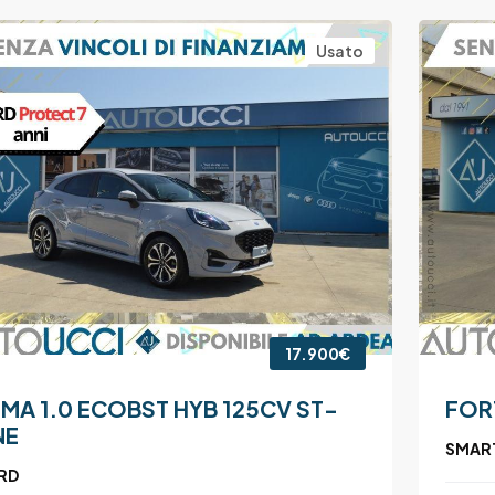
Usato
17.900€
MA 1.0 ECOBST HYB 125CV ST-
FOR
NE
SMAR
RD