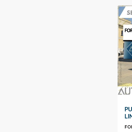
PU
LI
FO