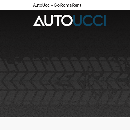
AutoUcci - Go Roma Rent