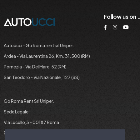
Follow us on
Autoucci - Go Roma rent srl Uniper.
Ardea - Via Laurentina 26, Km. 31.500 (RM)
Pomezia - Via Del Mare, 52 (RM)
San Teodoro - Via Nazionale , 127 (SS)
Go Roma Rent Srl Uniper.
Sede Legale:
Via Lucullo,3 - 00187 Roma
P.IVA : 12829431001