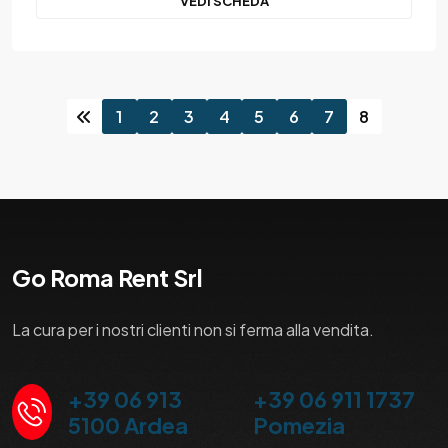
VEDI SCHEDA
1
2
3
4
5
6
7
8
Go Roma Rent Srl
La cura per i nostri clienti non si ferma alla vendita.
+39 06 913
+39 06 911 1737
5100 Ardea
Pomezia