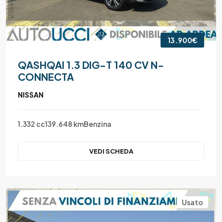
13.900€
QASHQAI 1.3 DIG-T 140 CV N-
CONNECTA
NISSAN
1.332 cc
139.648 km
Benzina
VEDI SCHEDA
Usato