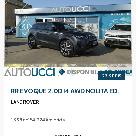
27.900€
RR EVOQUE 2.0D I4 AWD NOLITA ED.
LAND ROVER
1.998 cc
154.224 km
Ibrida