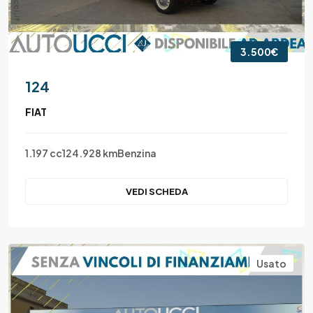
3.500€
124
FIAT
1.197 cc
124.928 km
Benzina
VEDI SCHEDA
Usato