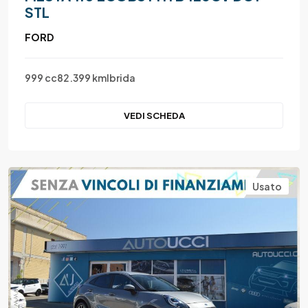
STL
FORD
999 cc
82.399 km
Ibrida
VEDI SCHEDA
Usato