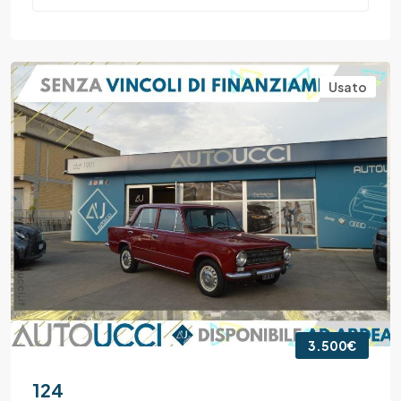
Usato
3.500€
124