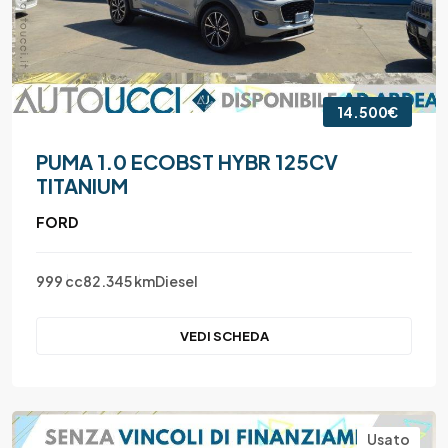
14.500€
PUMA 1.0 ECOBST HYBR 125CV
TITANIUM
FORD
999 cc
82.345 km
Diesel
VEDI SCHEDA
Usato