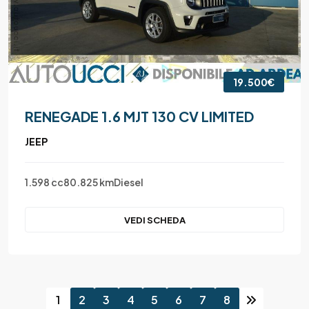
19.500€
RENEGADE 1.6 MJT 130 CV LIMITED
JEEP
1.598 cc
80.825 km
Diesel
VEDI SCHEDA
1
2
3
4
5
6
7
8