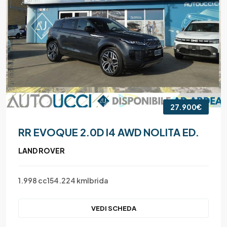
27.900€
RR EVOQUE 2.0D I4 AWD NOLITA ED.
LAND ROVER
1.998 cc
154.224 km
Ibrida
VEDI SCHEDA