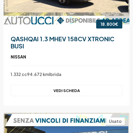
18.800€
QASHQAI 1.3 MHEV 158CV XTRONIC
BUSI
NISSAN
1.332 cc
94.672 km
Ibrida
VEDI SCHEDA
Usato