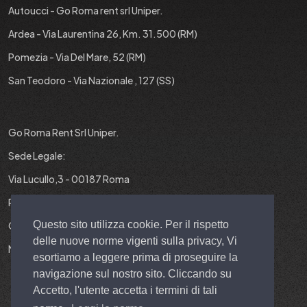
Autoucci - Go Roma rent srl Uniper.
Ardea - Via Laurentina 26, Km. 31.500 (RM)
Pomezia - Via Del Mare, 52 (RM)
San Teodoro - Via Nazionale , 127 (SS)
Go Roma Rent Srl Uniper.
Sede Legale:
Via Lucullo,3 - 00187 Roma
P.IVA : 12829431001
Questo sito utilizza cookie. Per il rispetto
Cap. Soc. : 10.000 EURO I.V.
delle nuove norme vigenti sulla privacy, Vi
N° REA : RM-1403299
esortiamo a leggere prima di proseguire la
navigazione sul nostro sito. Cliccando su
Accetto, l'utente accetta i termini di tali