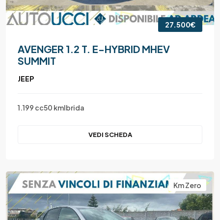
27.500€
AVENGER 1.2 T. E-HYBRID MHEV
SUMMIT
JEEP
1.199 cc
50 km
Ibrida
VEDI SCHEDA
Km Zero