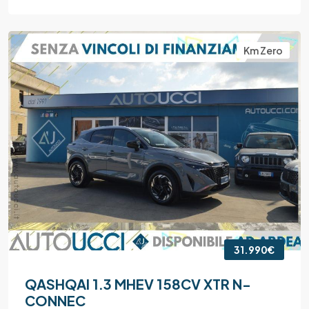
Km Zero
31.990€
QASHQAI 1.3 MHEV 158CV XTR N-
CONNEC