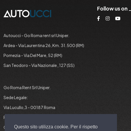
Follow us on
Autoucci - Go Roma rent srl Uniper.
Ardea - Via Laurentina 26, Km. 31.500 (RM)
Pomezia - Via Del Mare, 52 (RM)
San Teodoro - Via Nazionale , 127 (SS)
Go Roma Rent Srl Uniper.
Sede Legale:
Via Lucullo,3 - 00187 Roma
P.IVA : 12829431001
Questo sito utilizza cookie. Per il rispetto
Cap. Soc. : 10.000 EURO I.V.