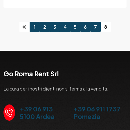
1
2
3
4
5
6
7
8
Go Roma Rent Srl
La cura per i nostri clienti non si ferma alla vendita.
+39 06 913
+39 06 911 1737
5100 Ardea
Pomezia