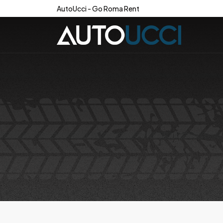
AutoUcci - Go Roma Rent