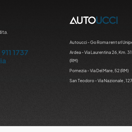
dita.
Autoucci - Go Roma rent srl Unip
 911 1737
Ardea - Via Laurentina 26, Km. 3
ia
(RM)
Pomezia - Via Del Mare, 52 (RM)
San Teodoro - Via Nazionale , 127