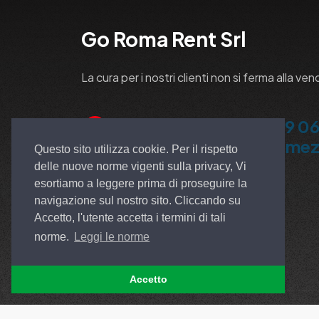
Go Roma Rent Srl
La cura per i nostri clienti non si ferma alla ven
+39 06 913
+39 06
5100 Ardea
Pomez
Questo sito utilizza cookie. Per il rispetto
delle nuove norme vigenti sulla privacy, Vi
esortiamo a leggere prima di proseguire la
navigazione sul nostro sito. Cliccando su
Accetto, l'utente accetta i termini di tali
norme.
Leggi le norme
Accetto
© All rights reserved. Made by
EGSOFT