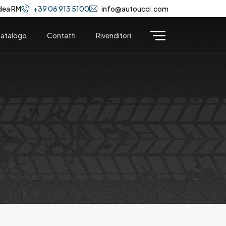
dea RM
+39 06 913 5100
info@autoucci.com
atalogo
Contatti
Rivenditori