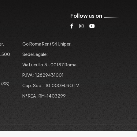
Follow us on
er.
Go Roma Rent Srl Uniper.
1.500
Sede Legale:
Via Lucullo,3 - 00187 Roma
P.IVA : 12829431001
 (SS)
Cap. Soc. : 10.000 EURO I.V.
N° REA : RM-1403299
Privacy Policy
Cookie
Siamo su Carpro.it