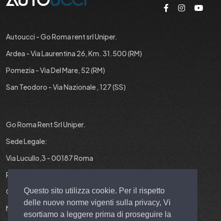
Autoucci - Go Roma rent srl Uniper.
Ardea - Via Laurentina 26, Km. 31.500 (RM)
Pomezia - Via Del Mare, 52 (RM)
San Teodoro - Via Nazionale , 127 (SS)
Go Roma Rent Srl Uniper.
Sede Legale:
Via Lucullo,3 - 00187 Roma
P.IVA : 12829431001
Questo sito utilizza cookie. Per il rispetto
Cap. Soc. : 10.000 EURO I.V.
delle nuove norme vigenti sulla privacy, Vi
N° REA : RM-1403299
esortiamo a leggere prima di proseguire la