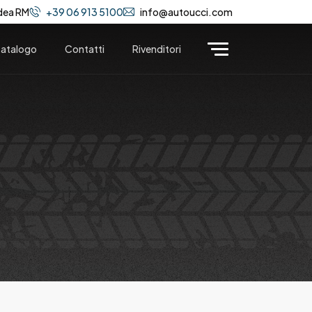
dea RM
+39 06 913 5100
info@autoucci.com
atalogo
Contatti
Rivenditori