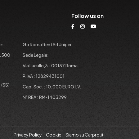
Follow us on
er.
Go Roma Rent Srl Uniper.
1.500
Sede Legale:
Via Lucullo,3 - 00187 Roma
P.IVA : 12829431001
 (SS)
Cap. Soc. : 10.000 EURO I.V.
N° REA : RM-1403299
Privacy Policy
Cookie
Siamo su Carpro.it