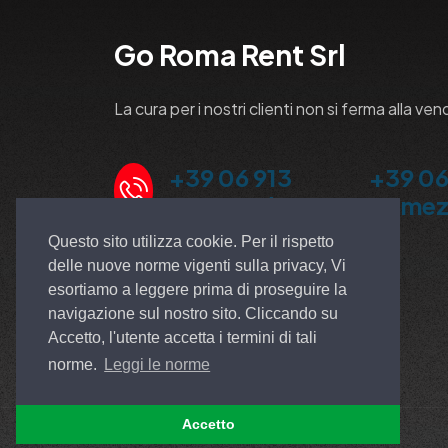
Go Roma Rent Srl
La cura per i nostri clienti non si ferma alla ven
+39 06 913
+39 06
5100 Ardea
Pomez
Questo sito utilizza cookie. Per il rispetto
delle nuove norme vigenti sulla privacy, Vi
esortiamo a leggere prima di proseguire la
navigazione sul nostro sito. Cliccando su
Accetto, l'utente accetta i termini di tali
norme.
Leggi le norme
Accetto
© All rights reserved. Made by
EGSOFT