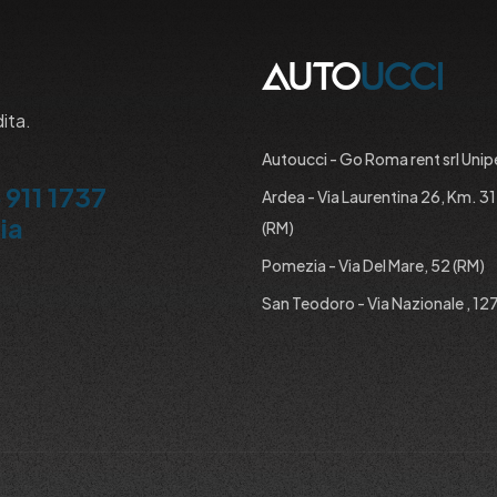
dita.
Autoucci - Go Roma rent srl Unip
 911 1737
Ardea - Via Laurentina 26, Km. 3
ia
(RM)
Pomezia - Via Del Mare, 52 (RM)
San Teodoro - Via Nazionale , 127