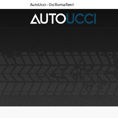
AutoUcci - Go Roma Rent