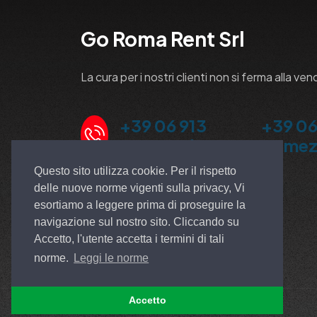
Go Roma Rent Srl
La cura per i nostri clienti non si ferma alla ven
+39 06 913
+39 06
5100 Ardea
Pomez
Questo sito utilizza cookie. Per il rispetto
delle nuove norme vigenti sulla privacy, Vi
esortiamo a leggere prima di proseguire la
navigazione sul nostro sito. Cliccando su
Accetto, l'utente accetta i termini di tali
norme.
Leggi le norme
Accetto
© All rights reserved. Made by
EGSOFT