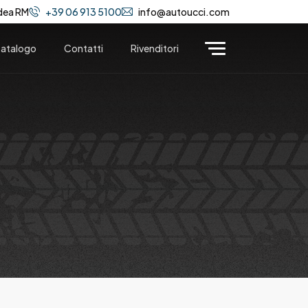
dea RM
+39 06 913 5100
info@autoucci.com
atalogo
Contatti
Rivenditori