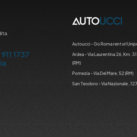
dita.
Autoucci - Go Roma rent srl Unip
 911 1737
Ardea - Via Laurentina 26, Km. 3
ia
(RM)
Pomezia - Via Del Mare, 52 (RM)
San Teodoro - Via Nazionale , 127