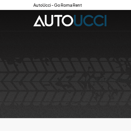
AutoUcci - Go Roma Rent