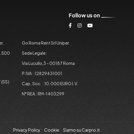
Follow us on
er.
Go Roma Rent Srl Uniper.
1.500
Sede Legale:
Via Lucullo,3 - 00187 Roma
P.IVA : 12829431001
 (SS)
Cap. Soc. : 10.000 EURO I.V.
N° REA : RM-1403299
Privacy Policy
Cookie
Siamo su Carpro.it