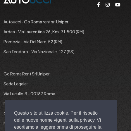
Autoucci - Go Roma rent srl Uniper.
Ardea - Via Laurentina 26, Km. 31.500 (RM)
Pomezia - Via Del Mare, 52 (RM)
San Teodoro - Via Nazionale , 127 (SS)
Go Roma Rent Srl Uniper.
Sede Legale:
Via Lucullo,3 - 00187 Roma
P.IVA : 12829431001
Questo sito utilizza cookie. Per il rispetto
Cap. Soc. : 10.000 EURO I.V.
delle nuove norme vigenti sulla privacy, Vi
N° REA : RM-1403299
esortiamo a leggere prima di proseguire la