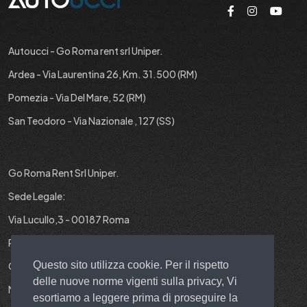
Autoucci - Go Roma rent srl Uniper.
Ardea - Via Laurentina 26, Km. 31.500 (RM)
Pomezia - Via Del Mare, 52 (RM)
San Teodoro - Via Nazionale , 127 (SS)
Go Roma Rent Srl Uniper.
Sede Legale:
Via Lucullo,3 - 00187 Roma
P.IVA : 12829431001
Questo sito utilizza cookie. Per il rispetto
Cap. Soc. : 10.000 EURO I.V.
delle nuove norme vigenti sulla privacy, Vi
N° REA : RM-1403299
esortiamo a leggere prima di proseguire la