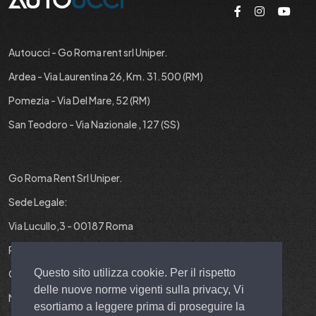
Autoucci - Go Roma rent srl Uniper.
Ardea - Via Laurentina 26, Km. 31.500 (RM)
Pomezia - Via Del Mare, 52 (RM)
San Teodoro - Via Nazionale , 127 (SS)
Go Roma Rent Srl Uniper.
Sede Legale:
Via Lucullo,3 - 00187 Roma
P.IVA : 12829431001
Questo sito utilizza cookie. Per il rispetto
Cap. Soc. : 10.000 EURO I.V.
delle nuove norme vigenti sulla privacy, Vi
N° REA : RM-1403299
esortiamo a leggere prima di proseguire la