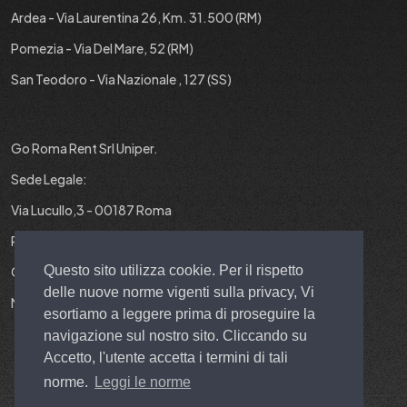
Ardea - Via Laurentina 26, Km. 31.500 (RM)
Pomezia - Via Del Mare, 52 (RM)
San Teodoro - Via Nazionale , 127 (SS)
Go Roma Rent Srl Uniper.
Sede Legale:
Via Lucullo,3 - 00187 Roma
P.IVA : 12829431001
Questo sito utilizza cookie. Per il rispetto
Cap. Soc. : 10.000 EURO I.V.
delle nuove norme vigenti sulla privacy, Vi
N° REA : RM-1403299
esortiamo a leggere prima di proseguire la
navigazione sul nostro sito. Cliccando su
Accetto, l'utente accetta i termini di tali
norme.
Leggi le norme