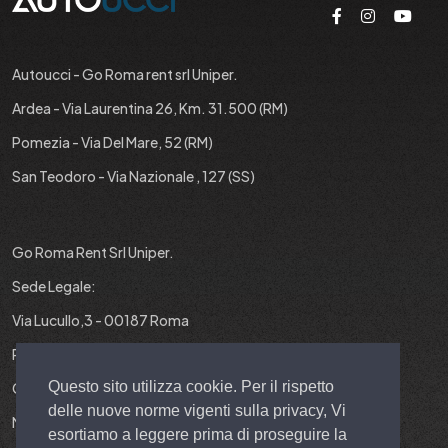
Autoucci - Go Roma rent srl Uniper.
Ardea - Via Laurentina 26, Km. 31.500 (RM)
Pomezia - Via Del Mare, 52 (RM)
San Teodoro - Via Nazionale , 127 (SS)
Go Roma Rent Srl Uniper.
Sede Legale:
Via Lucullo,3 - 00187 Roma
P.IVA : 12829431001
Questo sito utilizza cookie. Per il rispetto
Cap. Soc. : 10.000 EURO I.V.
delle nuove norme vigenti sulla privacy, Vi
N° REA : RM-1403299
esortiamo a leggere prima di proseguire la