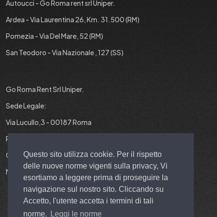
Autoucci - Go Roma rent srl Uniper.
Ardea - Via Laurentina 26, Km. 31.500 (RM)
Pomezia - Via Del Mare, 52 (RM)
San Teodoro - Via Nazionale , 127 (SS)
Go Roma Rent Srl Uniper.
Sede Legale:
Via Lucullo,3 - 00187 Roma
P.IVA : 12829431001
Questo sito utilizza cookie. Per il rispetto
Cap. Soc. : 10.000 EURO I.V.
delle nuove norme vigenti sulla privacy, Vi
N° REA : RM-1403299
esortiamo a leggere prima di proseguire la
navigazione sul nostro sito. Cliccando su
Accetto, l'utente accetta i termini di tali
norme.
Leggi le norme